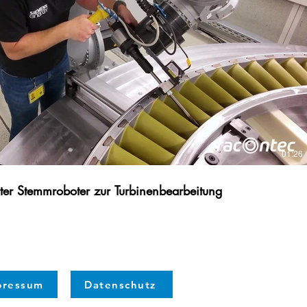
Video abspielen
01:26
er Stemmroboter zur Turbinenbearbeitung
pressum
Datenschutz