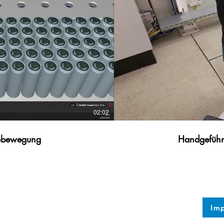
02:02
robewegung
Handgeführt
Im